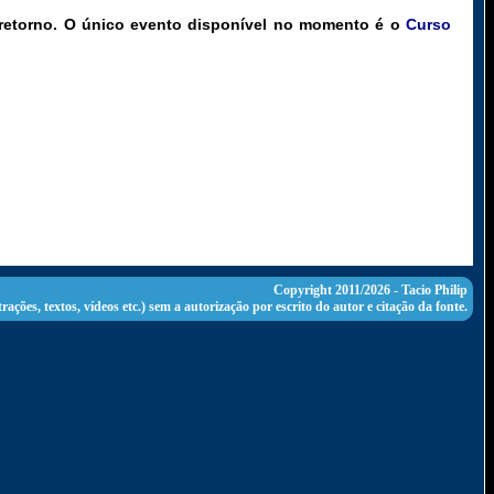
retorno. O único evento disponível no momento é o
Curso
Copyright 2011/2026 -
Tacio Philip
trações, textos, vídeos etc.) sem a autorização por escrito do autor e citação da fonte.