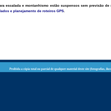
ara escalada e montanhismo estão suspensos sem previsão de 
ados e planejamento de roteiros GPS
.
Proibida a cópia total ou parcial de qualquer material deste site (fotografias, ilus