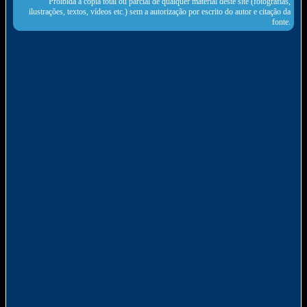
Proibida a cópia total ou parcial de qualquer material deste site (fotografias,
ilustrações, textos, vídeos etc.) sem a autorização por escrito do autor e citação da
fonte.