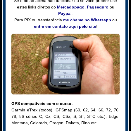
Se o botão acima não funcionar ou se você preferir use
estes links diretos do
Mercadopago
,
Pagseguro
ou
Paypal
.
Para PIX ou transferência
me chame no Whatsapp
ou
entre em contato aqui pelo site
!
GPS compatíveis com o curso:
Garmin eTrex (todos), GPSmap (60, 62, 64, 66, 72, 76,
78, 86 séries C, Cx, CS, CSx, S, ST, STC etc.), Edge,
Montana, Colorado, Oregon, Dakota, Rino etc.