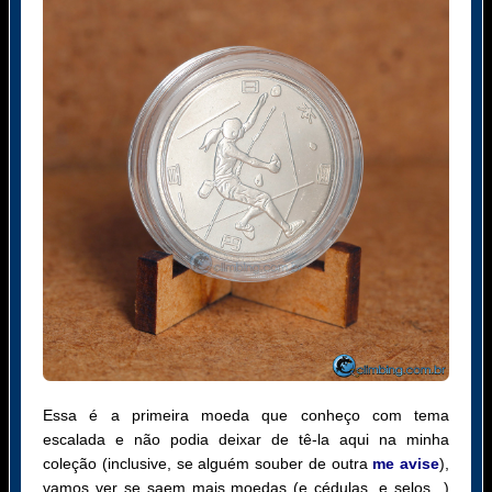
Essa é a primeira moeda que conheço com tema
escalada e não podia deixar de tê-la aqui na minha
coleção (inclusive, se alguém souber de outra
me avise
),
vamos ver se saem mais moedas (e cédulas, e selos...)