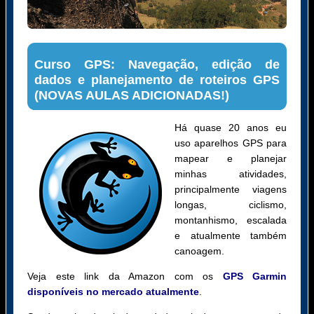
Curso GPS: Navegação, edição de
dados e planejamento de roteiros GPS
(NOVAS AULAS ADICIONADAS!)
Há quase 20 anos eu
uso aparelhos GPS para
mapear e planejar
minhas atividades,
principalmente viagens
longas, ciclismo,
montanhismo, escalada
e atualmente também
canoagem.
Veja este link da Amazon com os
GPS Garmin
disponíveis no mercado atualmente
.