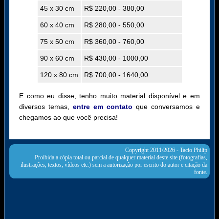
45 x 30 cm
R$ 220,00 - 380,00
60 x 40 cm
R$ 280,00 - 550,00
75 x 50 cm
R$ 360,00 - 760,00
90 x 60 cm
R$ 430,00 - 1000,00
120 x 80 cm
R$ 700,00 - 1640,00
E como eu disse, tenho muito material disponível e em
diversos temas,
entre em contato
que conversamos e
chegamos ao que você precisa!
Copyright 2011/2026 -
Tacio Philip
Proibida a cópia total ou parcial de qualquer material deste site (fotografias,
ilustrações, textos, vídeos etc.) sem a autorização por escrito do autor e citação da
fonte.