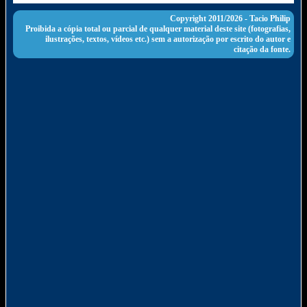
Copyright 2011/2026 -
Tacio Philip
Proibida a cópia total ou parcial de qualquer material deste site (fotografias,
ilustrações, textos, vídeos etc.) sem a autorização por escrito do autor e
citação da fonte.